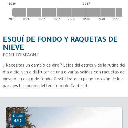
2026
2027
28/11
05/12
12/12
19/12
26/12
02/01
09/01
16/01
TEAM RIDER
SUBE DE NIVEL
ESQUÍ DE FONDO Y RAQUETAS DE
CURSO PARA PRIN
WEBCAMS
NUNCA HE ESQUIA
INFORMACIONES PRÁCTICAS
NIEVE
PONT D'ESPAGNE
CURSO PARA PRIN
CURSO PARA PRIN
CLASES INDIVIDU
NUNCA HE ESQUIA
NUNCA HE ESQUIA
1H CON UN PROFE
¿ Necesitas un cambio de aire ? Lejos del estrés y de la rutina del
día a día, ven a disfrutar de una o varias salidas con raquetas de
nieve o en esquí de fondo. Revitalízate en pleno corazón de los
paisajes hermosos del territorio de Cauterets.
CLUB PIOU PIOU
CIRQUE DU LYS
¿CUÁL ES MI NIVE
3 AÑOS
CONSEJOS
Desde
49€