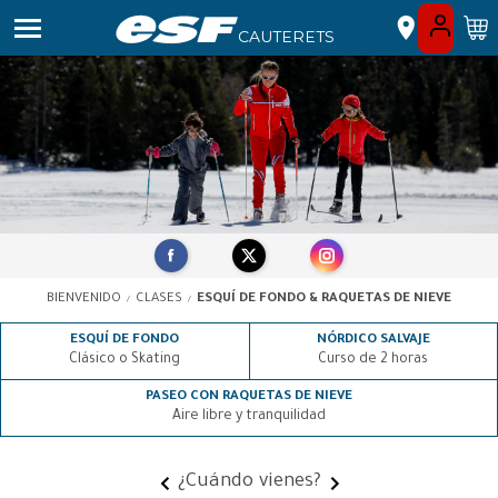
Ouvrir le Chatbot
CAUTERETS
GO BACK
GO BACK
GO BACK
GO BACK
GO BACK
GO BACK
GO BACK
GO BACK
GO BACK
GO BACK
HOMEPAGE
JOVENES
ACTUALIDAD & A
A PARTIR DE 13 AÑ
BIENVENIDO
CLASES
ESQUÍ DE FONDO & RAQUETAS DE NIEVE
NIÑOS
MAJORES
A MEDIDA
DE 6 A 12 AÑOS
TÉCNICA Y DESCUB
CLASES PRIVADAS
PEQUE
ESQUÍ DE FONDO
NÓRDICO SALVAJE
INFORMACIONES 
CONSEJOS
3 - 5 AÑOS
Clásico o Skating
Curso de 2 horas
PASEO CON RAQUETAS DE NIEVE
Aire libre y tranquilidad
ESQUÍ DE FONDO 
¿Cuándo
vienes?
PONT D'ESPAGNE