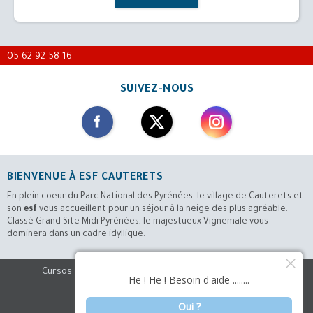
CLASES INDIVIDU
SELECCIÓN FAVOR
ESQUÍ O SNOWBO
05 62 92 58 16
CLUB ESF
ALCANZAR LA EXCE
SUIVEZ-NOUS
TEAM RIDER
PASEO CON RAQUE
SUBE DE NIVEL
AIRE LIBRE Y TRAN
BIENVENUE À
ESF CAUTERETS
En plein coeur du Parc National des Pyrénées, le village de Cauterets et
son
esf
vous accueillent pour un séjour à la neige des plus agréable.
PROFESOR COMPA
Classé Grand Site Midi Pyrénées, le majestueux Vignemale vous
CHEQUES-VACANC
PREGUNTAS FREC
2 A 4 PERSONAS
dominera dans un cadre idyllique.
PROFESOR COMPA
PROFESOR COMPA
PROFESOR COMPA
2 A 4 PERSONAS
2 A 4 PERSONAS
2 A 4 PERSONAS
PROFESOR COMPA
PROGRAMME-ACTIV
2 A 4 PERSONAS
Cursos para niños
Contáctenos
Aviso
legal
ESQUÍ DE FONDO & RAQUETAS DE NIEVE
Condiciones
generales de venta
PONT D'ESPAGNE